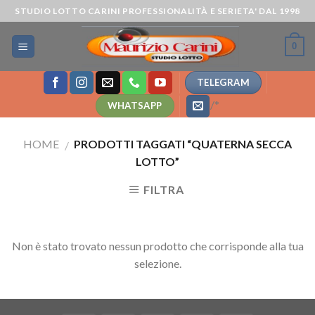
Skip
STUDIO LOTTO CARINI PROFESSIONALITÀ E SERIETA' DAL 1998
to
content
0
TELEGRAM
/*
WHATSAPP
HOME
PRODOTTI TAGGATI “QUATERNA SECCA
/
LOTTO”
FILTRA
Non è stato trovato nessun prodotto che corrisponde alla tua
selezione.