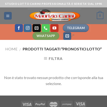
Skip
STUDIO LOTTO CARINI PROFESSIONALITÀ E SERIETA' DAL 1998
to
content
0
TELEGRAM
/*
WHATSAPP
HOME
PRODOTTI TAGGATI “PRONOSTICI LOTTO”
/
FILTRA
Non è stato trovato nessun prodotto che corrisponde alla tua
selezione.